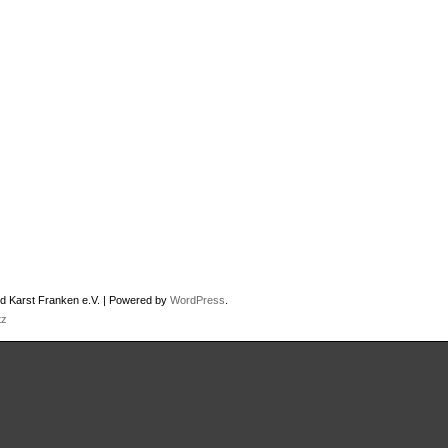
d Karst Franken e.V. | Powered by
WordPress
.
tz