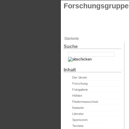
Forschungsgruppe 
Startseite
Suche
Inhalt
Der Verein
Forschung
Fotogalerie
Höhlen
Fledermausschutz
Kataster
Literatur
Sponsoren
Termine