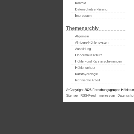
Kontakt
Datenschutzerklärung
Impressum
Themenarchiv
Allgemein
Almberg-Höhlensystem
Ausbildung
Fledermausschutz
Höhlen-und Karsterscheinungen
Höhlenschutz
Karsthydrologie
technische Arbeit
© Copyright 2026 Forschungsgruppe Höhle un
Sitemap
|
RSS-Feed
|
Impressum
|
Datenschu