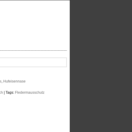
g
e
,
Hufeisennase
ch
| Tags:
Fledermausschutz