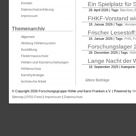
Ein Spielplatz für
Kontakt
Datenschutzerklärung
28. April 2026 | Tags:
Barchon
,
B
Impressum
FHKF-Vorstand wi
18. Januar 2026 | Tags:
Vorstan
Themenarchiv
Frischer Lesestof
Allgemein
16. Januar 2026 | Tags:
FHS
,
F
Almberg-Höhlensystem
Forschungslager 
Ausbildung
28. Dezember 2025 | Tags:
Höh
Fledermausschutz
Lange Nacht der W
Höhlen-und Karsterscheinungen
18. September 2025 | Kategorie
Höhlenschutz
Karsthydrologie
ältere Beiträge
technische Arbeit
© Copyright 2026 Forschungsgruppe Höhle und Karst Franken e.V. | Powered by
W
Sitemap
|
RSS-Feed
|
Impressum
|
Datenschutz