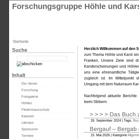
Forschungsgruppe Höhle und Kars
Startseite
Herzlich Willkommen auf den S
Suche
zum Thema Höhle und Karst sind
Franken. Unsere Ziele sind d
Karsterscheinungen und Höhlen 
uns eine ehrenamtliche Tätigk
Inhalt
zugleich ist. Im Mittelpunkt 
Der Verein
Umgang mit dem Naturraum Kars
Forschung
Nachfolgend aktuelle Berichte
Fotogalerie
beim Stöbern.
Höhlen
Fledermausschutz
> > > > Das Buch z
Kataster
26. September 2024 | Tags:
Buc
Literatur
Bergauf – Bergab 
Sponsoren
15. Mai 2026 | Kategorie
Allgeme
Termine