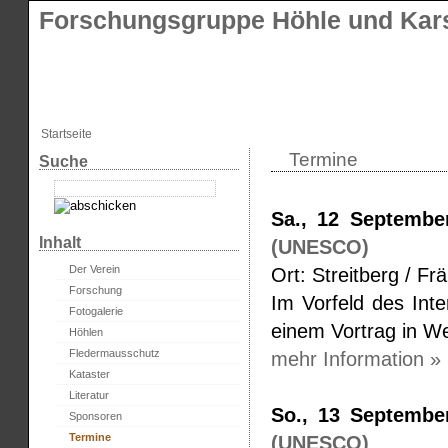
Forschungsgruppe Höhle und Kars
Startseite
Termine
Suche
Sa., 12 Septembe
Inhalt
(UNESCO)
Der Verein
Ort: Streitberg / F
Forschung
Im Vorfeld des Inte
Fotogalerie
einem Vortrag in W
Höhlen
Fledermausschutz
mehr Information »
Kataster
Literatur
So., 13 Septembe
Sponsoren
Termine
(UNESCO)