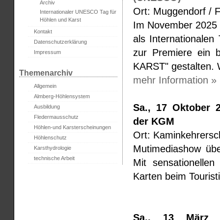
Archiv
Ort: Muggendorf / 
Internationaler UNESCO Tag für
Höhlen und Karst
Im November 2025 
Kontakt
als Internationale
Datenschutzerklärung
zur Premiere ein
Impressum
KARST" gestalten. 
Themenarchiv
mehr Information »
Allgemein
Almberg-Höhlensystem
Sa., 17 Oktober 
Ausbildung
Fledermausschutz
der KGM
Höhlen-und Karsterscheinungen
Ort: Kaminkehrersc
Höhlenschutz
Mutimediashow übe
Karsthydrologie
technische Arbeit
Mit sensationellen
Karten beim Tourist
Sa., 13 März 2