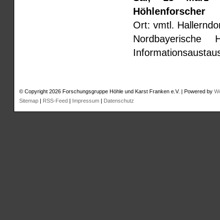
Höhlenforscher
Ort: vmtl. Hallerndo
Nordbayerische 
Informationsaustaus
© Copyright 2026 Forschungsgruppe Höhle und Karst Franken e.V. | Powered by
W
Sitemap
|
RSS-Feed
|
Impressum
|
Datenschutz