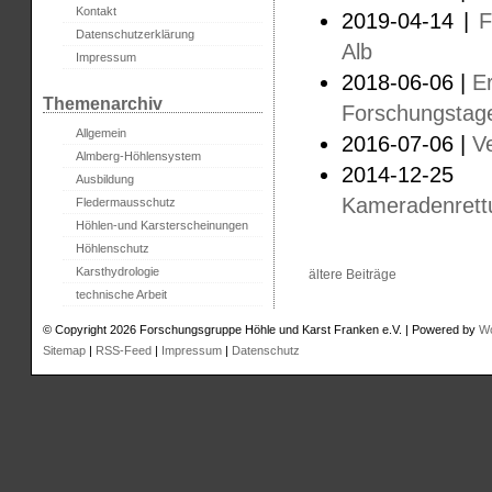
Kontakt
2019-04-14 |
F
Datenschutzerklärung
Alb
Impressum
2018-06-06 |
E
Themenarchiv
Forschungstag
Allgemein
2016-07-06 |
V
Almberg-Höhlensystem
2014-12-2
Ausbildung
Kameradenrett
Fledermausschutz
Höhlen-und Karsterscheinungen
Höhlenschutz
Karsthydrologie
ältere Beiträge
technische Arbeit
© Copyright 2026 Forschungsgruppe Höhle und Karst Franken e.V. | Powered by
W
Sitemap
|
RSS-Feed
|
Impressum
|
Datenschutz