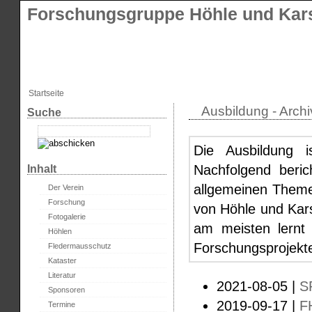
Forschungsgruppe Höhle und Kars
Startseite
Ausbildung - Archi
Suche
Die Ausbildung i
Nachfolgend beric
Inhalt
allgemeinen Theme
Der Verein
Forschung
von Höhle und Karst
Fotogalerie
am meisten lernt
Höhlen
Forschungsprojekt
Fledermausschutz
Kataster
Literatur
2021-08-05 |
S
Sponsoren
2019-09-17 |
F
Termine