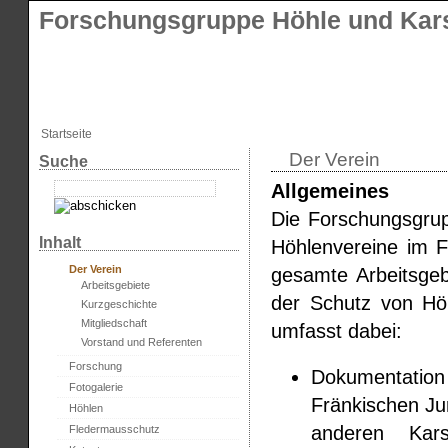
Forschungsgruppe Höhle und Kars
Startseite
Der Verein
Suche
Allgemeines
Die Forschungsgrup
Inhalt
Höhlenvereine im Fr
Der Verein
gesamte Arbeitsgeb
Arbeitsgebiete
der Schutz von Hö
Kurzgeschichte
Mitgliedschaft
umfasst dabei:
Vorstand und Referenten
Forschung
Dokumentation
Fotogalerie
Fränkischen Jur
Höhlen
anderen Kars
Fledermausschutz