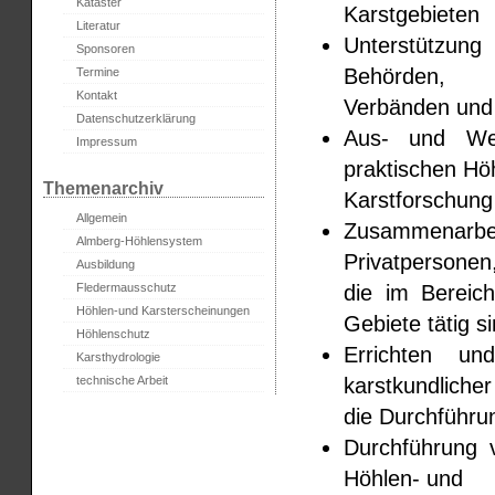
Kataster
Karstgebieten
Literatur
Unterstützung
Sponsoren
Behörden,
Termine
Kontakt
Verbänden und
Datenschutzerklärung
Aus- und Weit
Impressum
praktischen Hö
Themenarchiv
Karstforschung
Allgemein
Zusammenarbeit
Almberg-Höhlensystem
Privatpersonen
Ausbildung
die im Bereic
Fledermausschutz
Höhlen-und Karsterscheinungen
Gebiete tätig si
Höhlenschutz
Errichten un
Karsthydrologie
karstkundliche
technische Arbeit
die Durchführ
Durchführung 
Höhlen- und