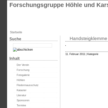
Forschungsgruppe Höhle und Kars
Startseite
Handsteigklemme
Suche
11. Februar 2011 | Kategorie
Inhalt
Der Verein
Forschung
Fotogalerie
Höhlen
Fledermausschutz
Kataster
Literatur
Sponsoren
Termine