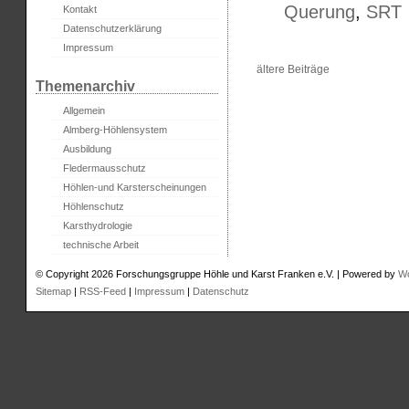
Querung
,
SRT
Kontakt
Datenschutzerklärung
Impressum
ältere Beiträge
Themenarchiv
Allgemein
Almberg-Höhlensystem
Ausbildung
Fledermausschutz
Höhlen-und Karsterscheinungen
Höhlenschutz
Karsthydrologie
technische Arbeit
© Copyright 2026 Forschungsgruppe Höhle und Karst Franken e.V. | Powered by
W
Sitemap
|
RSS-Feed
|
Impressum
|
Datenschutz