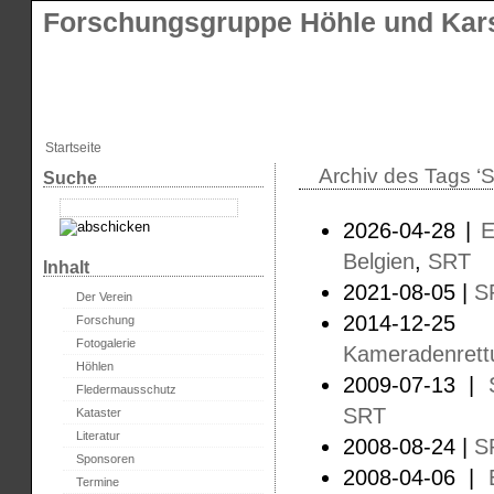
Forschungsgruppe Höhle und Kars
Startseite
Archiv des Tags ‘
Suche
2026-04-28 |
E
Belgien
,
SRT
Inhalt
2021-08-05 |
S
Der Verein
2014-12-2
Forschung
Fotogalerie
Kameradenrett
Höhlen
2009-07-13 |
Fledermausschutz
SRT
Kataster
Literatur
2008-08-24 |
S
Sponsoren
2008-04-06 |
Termine