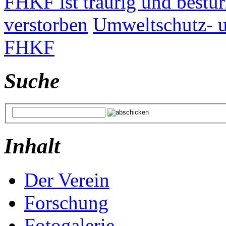
FHKF ist traurig und bestür
verstorben
Umweltschutz- u
FHKF
Suche
Inhalt
Der Verein
Forschung
Fotogalerie