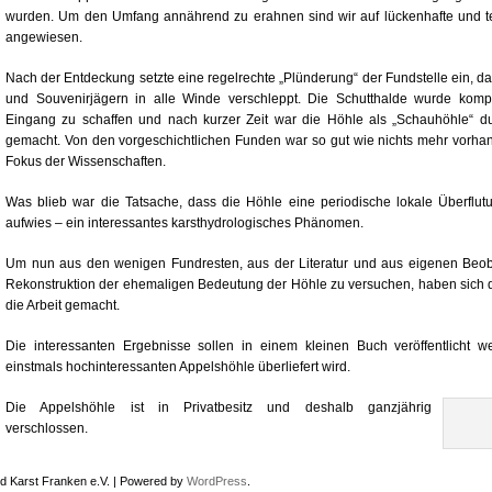
wurden. Um den Umfang annährend zu erahnen sind wir auf lückenhafte und te
angewiesen.
Nach der Entdeckung setzte eine regelrechte „Plünderung“ der Fundstelle ein,
und Souvenirjägern in alle Winde verschleppt. Die Schutthalde wurde ko
Eingang zu schaffen und nach kurzer Zeit war die Höhle als „Schauhöhle“ 
gemacht. Von den vorgeschichtlichen Funden war so gut wie nichts mehr vorh
Fokus der Wissenschaften.
Was blieb war die Tatsache, dass die Höhle eine periodische lokale Überfl
aufwies – ein interessantes karsthydrologisches Phänomen.
Um nun aus den wenigen Fundresten, aus der Literatur und aus eigenen Beo
Rekonstruktion der ehemaligen Bedeutung der Höhle zu versuchen, haben sich die
die Arbeit gemacht.
Die interessanten Ergebnisse sollen in einem kleinen Buch veröffentlicht 
einstmals hochinteressanten Appelshöhle überliefert wird.
Die Appelshöhle ist in Privatbesitz und deshalb ganzjährig
verschlossen.
d Karst Franken e.V. | Powered by
WordPress
.