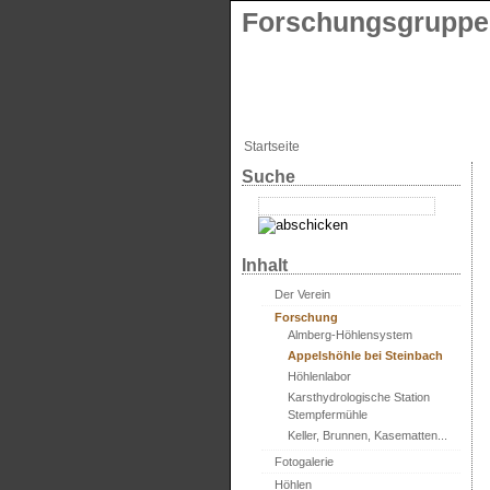
Forschungsgruppe 
Startseite
Suche
Inhalt
Der Verein
Forschung
Almberg-Höhlensystem
Appelshöhle bei Steinbach
Höhlenlabor
Karsthydrologische Station
Stempfermühle
Keller, Brunnen, Kasematten...
Fotogalerie
Höhlen