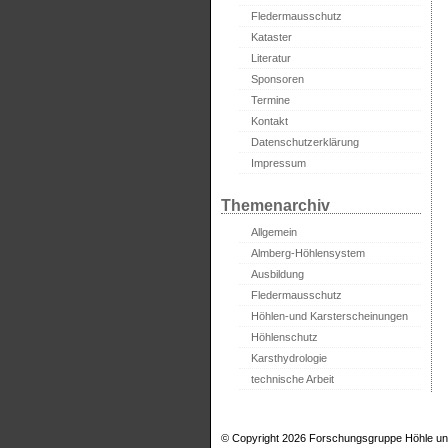
Fledermausschutz
Kataster
Literatur
Sponsoren
Termine
Kontakt
Datenschutzerklärung
Impressum
Themenarchiv
Allgemein
Almberg-Höhlensystem
Ausbildung
Fledermausschutz
Höhlen-und Karsterscheinungen
Höhlenschutz
Karsthydrologie
technische Arbeit
© Copyright 2026 Forschungsgruppe Höhle un