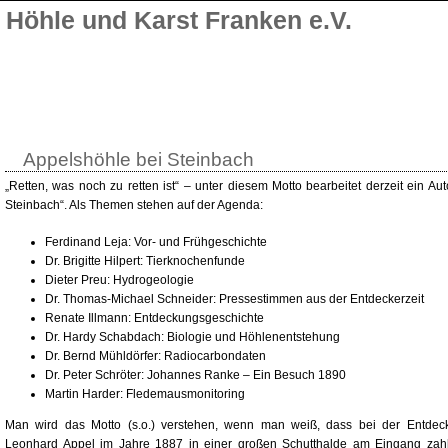
Höhle und Karst Franken e.V.
Appelshöhle bei Steinbach
„Retten, was noch zu retten ist“ – unter diesem Motto bearbeitet derzeit ein A
Steinbach“. Als Themen stehen auf der Agenda:
Ferdinand Leja: Vor- und Frühgeschichte
Dr. Brigitte Hilpert: Tierknochenfunde
Dieter Preu: Hydrogeologie
Dr. Thomas-Michael Schneider: Pressestimmen aus der Entdeckerzeit
Renate Illmann: Entdeckungsgeschichte
Dr. Hardy Schabdach: Biologie und Höhlenentstehung
Dr. Bernd Mühldörfer: Radiocarbondaten
Dr. Peter Schröter: Johannes Ranke – Ein Besuch 1890
Martin Harder: Fledemausmonitoring
Man wird das Motto (s.o.) verstehen, wenn man weiß, dass bei der Entdec
Leonhard Appel im Jahre 1887 in einer großen Schutthalde am Eingang zahl