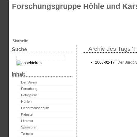
Forschungsgruppe Höhle und Kars
Startseite
Archiv des Tags ‘F
Suche
2008-02-17 |
Der Burgbr
Inhalt
Der Verein
Forschung
Fotogalerie
Höhlen
Fledermausschutz
Kataster
Literatur
Sponsoren
Termine