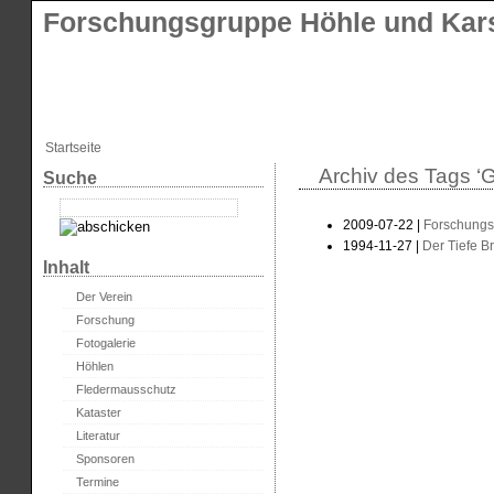
Forschungsgruppe Höhle und Kars
Startseite
Archiv des Tags ‘
Suche
2009-07-22 |
Forschungsp
1994-11-27 |
Der Tiefe B
Inhalt
Der Verein
Forschung
Fotogalerie
Höhlen
Fledermausschutz
Kataster
Literatur
Sponsoren
Termine