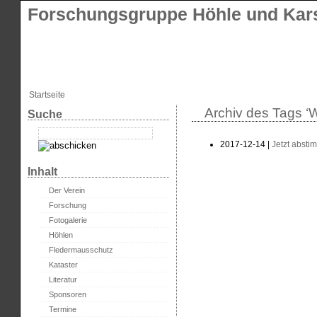
Forschungsgruppe Höhle und Kars
Startseite
Archiv des Tags ‘
Suche
2017-12-14 |
Jetzt absti
Inhalt
Der Verein
Forschung
Fotogalerie
Höhlen
Fledermausschutz
Kataster
Literatur
Sponsoren
Termine