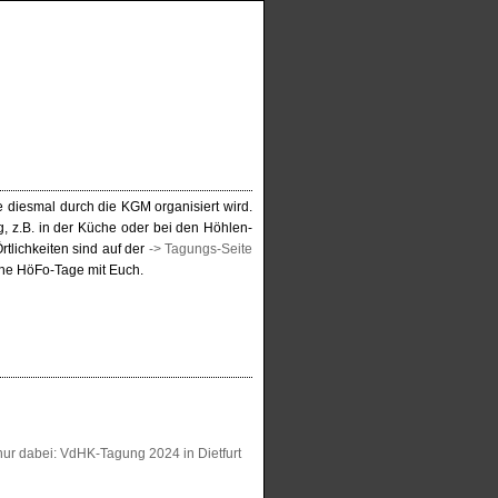
e diesmal durch die KGM organisiert wird.
g, z.B. in der Küche oder bei den Höhlen-
tlichkeiten sind auf der
-> Tagungs-Seite
che HöFo-Tage mit Euch.
t nur dabei: VdHK-Tagung 2024 in Dietfurt