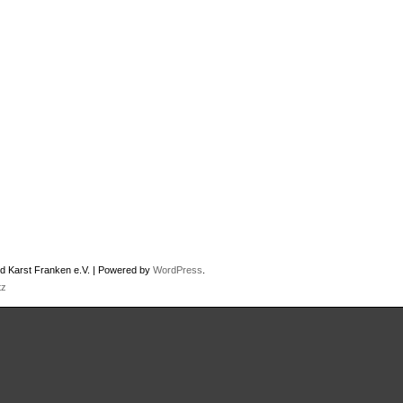
d Karst Franken e.V. | Powered by
WordPress
.
tz