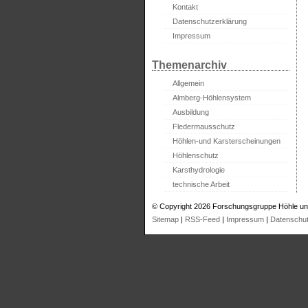
Kontakt
Datenschutzerklärung
Impressum
Themenarchiv
Allgemein
Almberg-Höhlensystem
Ausbildung
Fledermausschutz
Höhlen-und Karsterscheinungen
Höhlenschutz
Karsthydrologie
technische Arbeit
© Copyright 2026 Forschungsgruppe Höhle un
Sitemap
|
RSS-Feed
|
Impressum
|
Datenschu