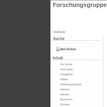
Forschungsgruppe 
Startseite
Suche
Inhalt
Der Verein
Forschung
Fotogalerie
Höhlen
Fledermausschutz
Kataster
Literatur
Sponsoren
Termine