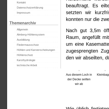
Kontakt
beauftragt. Es eil
Datenschutzerklärung
setzten wir kurzf
Impressum
konnten nur die zwe
Themenarchiv
Nach gut 3,5m öff
Allgemein
Almberg-Höhlensystem
Raum, angefüllt mit
Ausbildung
um eine Kasematte
Fledermausschutz
zugesprengten Zug
Höhlen-und Karsterscheinungen
Höhlenschutz
den wir abseilten, 
Karsthydrologie
technische Arbeit
Aus diesem Loch in
Kleinbag
der Decke seilten
wir ab
Wie üblich fertigt