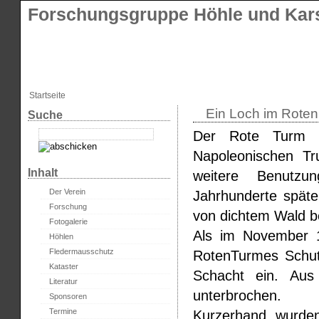
Forschungsgruppe Höhle und Kars
Startseite
Ein Loch im Rote
Suche
Der Rote Turm g
Napoleonischen Tru
Inhalt
weitere Benutz
Der Verein
Jahrhunderte späte
Forschung
von dichtem Wald 
Fotogalerie
Als im November 
Höhlen
Fledermausschutz
RotenTurmes Schut
Kataster
Schacht ein. Aus 
Literatur
unterbrochen.
Sponsoren
Termine
Kurzerhand wurde