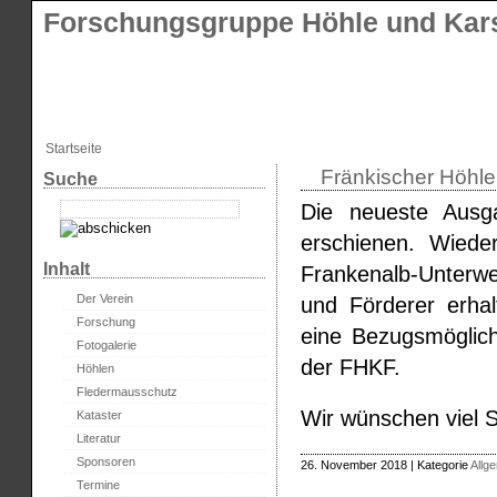
Forschungsgruppe Höhle und Kars
Startseite
Fränkischer Höhle
Suche
Die neueste Ausga
erschienen. Wied
Inhalt
Frankenalb-Unterwel
Der Verein
und Förderer erhal
Forschung
eine Bezugsmöglic
Fotogalerie
der FHKF.
Höhlen
Fledermausschutz
Wir wünschen viel S
Kataster
Literatur
Sponsoren
26. November 2018 | Kategorie
Allg
Termine