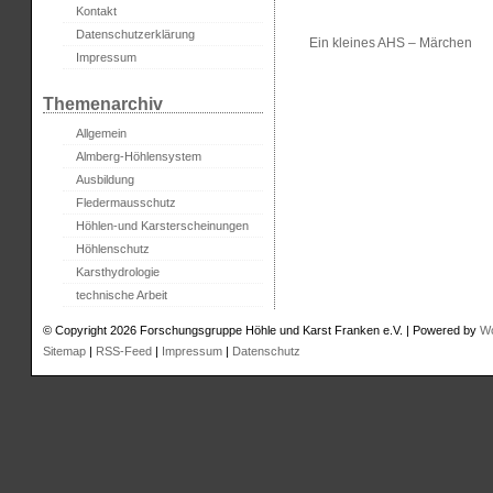
Kontakt
Datenschutzerklärung
Ein kleines AHS – Märchen
Impressum
Themenarchiv
Allgemein
Almberg-Höhlensystem
Ausbildung
Fledermausschutz
Höhlen-und Karsterscheinungen
Höhlenschutz
Karsthydrologie
technische Arbeit
© Copyright 2026 Forschungsgruppe Höhle und Karst Franken e.V. | Powered by
W
Sitemap
|
RSS-Feed
|
Impressum
|
Datenschutz