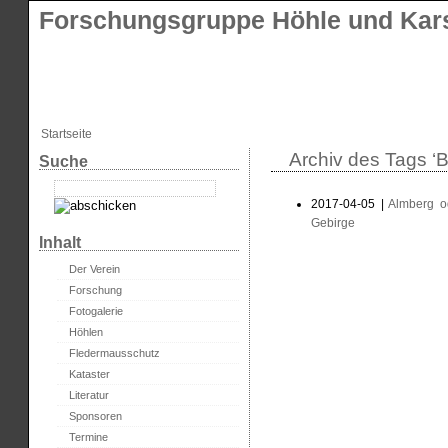
Forschungsgruppe Höhle und Kars
Startseite
Archiv des Tags ‘B
Suche
2017-04-05 |
Almberg o
Gebirge
Inhalt
Der Verein
Forschung
Fotogalerie
Höhlen
Fledermausschutz
Kataster
Literatur
Sponsoren
Termine