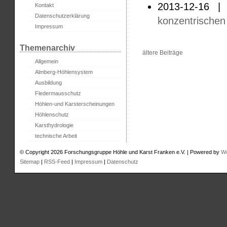
2013-12-16 
Kontakt
Datenschutzerklärung
konzentrischen
Impressum
Themenarchiv
ältere Beiträge
Allgemein
Almberg-Höhlensystem
Ausbildung
Fledermausschutz
Höhlen-und Karsterscheinungen
Höhlenschutz
Karsthydrologie
technische Arbeit
© Copyright 2026 Forschungsgruppe Höhle und Karst Franken e.V. | Powered by
W
Sitemap
|
RSS-Feed
|
Impressum
|
Datenschutz