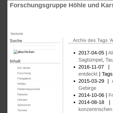
Forschungsgruppe Höhle und Kars
Startseite
Archiv des Tags ‘
Suche
2017-04-05 |
A
Sagtümpel
,
Tau
Inhalt
2016-11-07 
Der Verein
entdeckt
| Tags
Forschung
Fotogalerie
2015-03-29 |
Höhlen
Gebirge
Fledermausschutz
2014-10-06 |
F
Kataster
Literatur
2014-08-18 
Sponsoren
konzentrischen
Termine