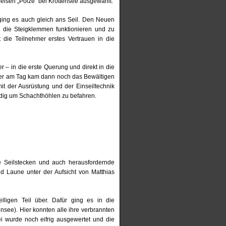
rfelsen „Pölze“ bei Krottensee ausgewählt.
ging es auch gleich ans Seil. Den Neuen
 die Steigklemmen funktionieren und zu
ie Teilnehmer erstes Vertrauen in die
– in die erste Querung und direkt in die
päter am Tag kam dann noch das Bewältigen
it der Ausrüstung und der Einseiltechnik
tändig um Schachthöhlen zu befahren.
re Seilstecken und auch herausfordernde
d Laune unter der Aufsicht von Matthias
ligen Teil über. Dafür ging es in die
see). Hier konnten alle ihre verbrannten
 wurde noch eifrig ausgewertet und die