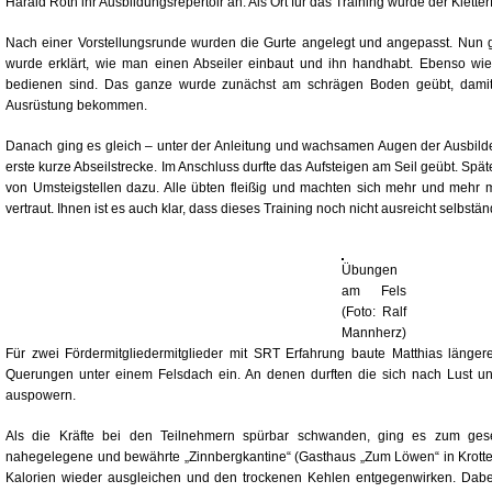
Harald Roth ihr Ausbildungsrepertoir an. Als Ort für das Training wurde der Klette
Nach einer Vorstellungsrunde wurden die Gurte angelegt und angepasst. Nun 
wurde erklärt, wie man einen Abseiler einbaut und ihn handhabt. Ebenso wie
bedienen sind. Das ganze wurde zunächst am schrägen Boden geübt, damit d
Ausrüstung bekommen.
Danach ging es gleich – unter der Anleitung und wachsamen Augen der Ausbilder 
erste kurze Abseilstrecke. Im Anschluss durfte das Aufsteigen am Seil geübt. S
von Umsteigstellen dazu. Alle übten fleißig und machten sich mehr und mehr m
vertraut. Ihnen ist es auch klar, dass dieses Training noch nicht ausreicht selbs
Übungen
am Fels
(Foto: Ralf
Mannherz)
Für zwei Fördermitgliedermitglieder mit SRT Erfahrung baute Matthias länge
Querungen unter einem Felsdach ein. An denen durften die sich nach Lust un
auspowern.
Als die Kräfte bei den Teilnehmern spürbar schwanden, ging es zum gesel
nahegelegene und bewährte „Zinnbergkantine“ (Gasthaus „Zum Löwen“ in Krotten
Kalorien wieder ausgleichen und den trockenen Kehlen entgegenwirken. Dabei