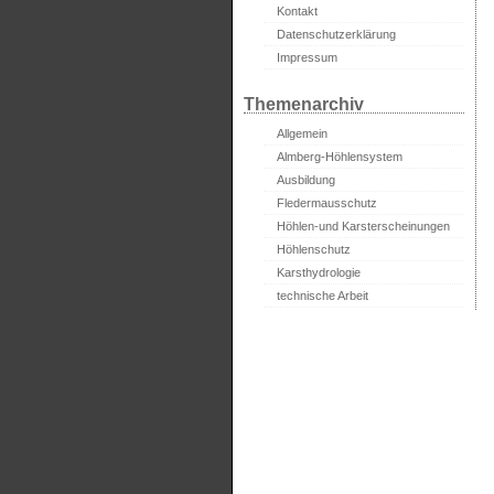
Kontakt
Datenschutzerklärung
Impressum
Themenarchiv
Allgemein
Almberg-Höhlensystem
Ausbildung
Fledermausschutz
Höhlen-und Karsterscheinungen
Höhlenschutz
Karsthydrologie
technische Arbeit