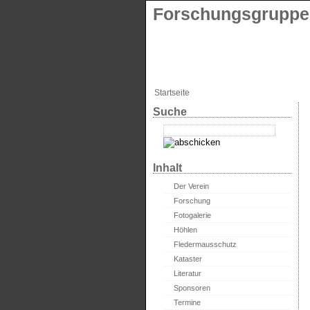
Forschungsgruppe 
Startseite
Suche
Inhalt
Der Verein
Forschung
Fotogalerie
Höhlen
Fledermausschutz
Kataster
Literatur
Sponsoren
Termine