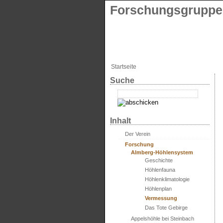
Forschungsgruppe 
Startseite
Suche
Inhalt
Der Verein
Forschung
Almberg-Höhlensystem
Geschichte
Höhlenfauna
Höhlenklimatologie
Höhlenplan
Vermessung
Das Tote Gebirge
Appelshöhle bei Steinbach