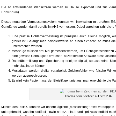
Die so entstandenen Planskizzen werden zu Hause exportiert und zur Planz
Höhlenplan
).
Dieses neuartige Vermessungssystem konnten wir inzwischen mit großem Erfol
Ganglänge wurden damit bereits im AHS vermessen. Dabei sprechen zahlreiche Vo
Eine präzise Höhlenvermessung ist prinzipiell auch alleine möglich, w
größer ist. Gelangt man beispielsweise an einen Schacht, so muss d
unterbrochen werden.
Messzüge müssen drei Mal gemessen werden, um Flüchtigkeitsfehler zu v
eine gewisse Genauigkeit erreichen, akzeptiert die Software diese als ne
Datenübermittlung und Speicherung erfolgen digital, sodass keine Übe
mehr stattfinden können.
Messdaten werden digital verarbeitet: Zeichenfehler wie falsche Winke
werden ausgeschlossen.
Es wird kein Papier nass, der Bleistift geht nie aus, man erreicht nie die P
Thomas beim Zeichnen auf dem PDA
Mithilfe des DistoX konnten wir unsere tägliche „Messleistung“ etwa verdoppeln
untergebracht, was ihn stoßfest, sowie nahezu staub und spritzwasserdicht mach