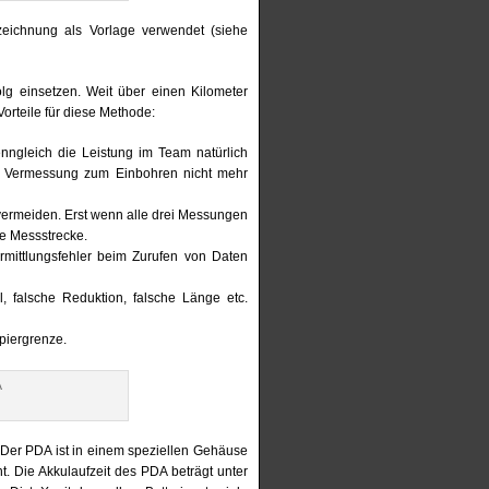
eichnung als Vorlage verwendet (siehe
g einsetzen. Weit über einen Kilometer
rteile für diese Methode:
enngleich die Leistung im Team natürlich
ie Vermessung zum Einbohren nicht mehr
ermeiden. Erst wenn alle drei Messungen
ue Messstrecke.
rmittlungsfehler beim Zurufen von Daten
l, falsche Reduktion, falsche Länge etc.
apiergrenze.
. Der PDA ist in einem speziellen Gehäuse
t. Die Akkulaufzeit des PDA beträgt unter