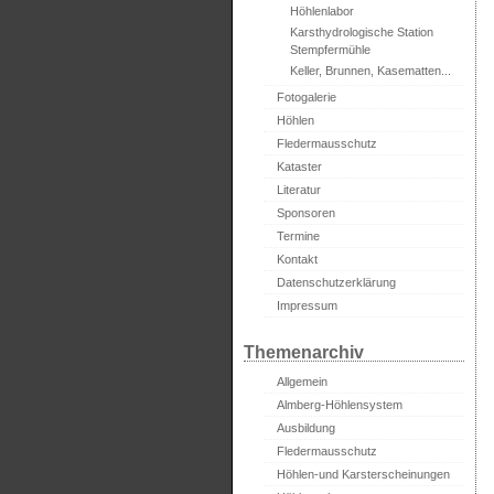
Höhlenlabor
Karsthydrologische Station
Stempfermühle
Keller, Brunnen, Kasematten...
Fotogalerie
Höhlen
Fledermausschutz
Kataster
Literatur
Sponsoren
Termine
Kontakt
Datenschutzerklärung
Impressum
Themenarchiv
Allgemein
Almberg-Höhlensystem
Ausbildung
Fledermausschutz
Höhlen-und Karsterscheinungen